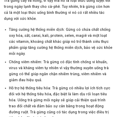
Trà gừng cay và nóng, vì vậy mà nó là loại thức uống tuyệt vời
trong ngày lạnh thay cho cà-phê. Tuy nhiên, trà gừng còn hơn
cả là một loại thức uống bình thường vì nó có rất nhiều tác
dụng với sức khỏe.
Tăng cường hệ thống miễn dịch: Gừng có chứa chất chống
oxy hóa, sắt, canxi, kali, protein, selen, magiê và một loạt
các vitamin, khoáng chất khác giúp nó trở thành siêu thực
phẩm giúp tăng cường hệ thống miễn dịch, bảo vệ sức khỏe
mỗi ngày.
Chống viêm nhiễm: Trà gừng có đặc tính chống vi khuẩn,
virus và kháng viêm tự nhiên vì vậy thường xuyên uống trà
gừng có thể giúp ngăn chặn nhiễm trùng, viêm nhiễm và
giảm đau hiệu quả.
Hỗ trợ hệ thống tiêu hóa: Trà gừng có nhiều lợi ích tích cực
đối với hệ thống tiêu hóa, đặc biệt là làm dịu rối loạn tiêu
hóa. Uống trà gừng mỗi ngày sẽ giúp cải thiện quá trình
trao đổi chất và đảm bảo sự cân bằng trong hoạt động
đường ruột. Trà gừng cũng có tác dụng trong việc điều trị