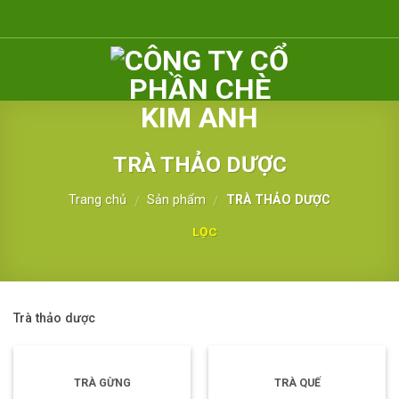
Skip
to
content
TRÀ THẢO DƯỢC
Trang chủ
Sản phẩm
TRÀ THẢO DƯỢC
/
/
LỌC
Trà thảo dược
TRÀ GỪNG
TRÀ QUẾ