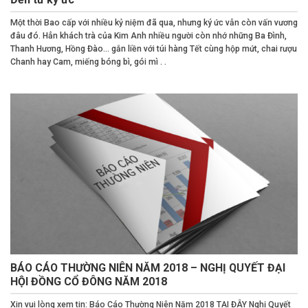
Một thời Bao cấp với nhiều kỷ niệm đã qua, nhưng ký ức vẫn còn vấn vương
đâu đó. Hẳn khách trà của Kim Anh nhiều người còn nhớ những Ba Đình,
Thanh Hương, Hồng Đào… gắn liền với túi hàng Tết cùng hộp mứt, chai rượu
Chanh hay Cam, miếng bóng bì, gói mì . .
BÁO CÁO THƯỜNG NIÊN NĂM 2018 – NGHỊ QUYẾT ĐẠI
HỘI ĐỒNG CỔ ĐÔNG NĂM 2018
Xin vui lòng xem tin: Báo Cáo Thường Niên Năm 2018 TẠI ĐÂY Nghị Quyết