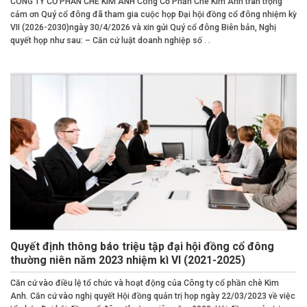
CÔNG TY CỔ PHẦN CHÈ KIM ANH Công Cổ Phần Chè Kim Anh trân trọng
cảm ơn Quý cổ đông đã tham gia cuộc họp Đại hội đồng cổ đông nhiệm kỳ
VII (2026-2030)ngày 30/4/2026 và xin gửi Quý cổ đông Biên bản, Nghị
quyết họp như sau: – Căn cứ luật doanh nghiệp số . .
Quyết định thông báo triệu tập đại hội đồng cổ đông
thường niên năm 2023 nhiệm kì VI (2021-2025)
Căn cứ vào điều lệ tổ chức và hoạt động của Công ty cổ phần chè Kim
Anh. Căn cứ vào nghị quyết Hội đồng quản trị họp ngày 22/03/2023 về việc