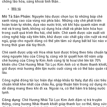
chống lão hóa, sảng khoái tinh thần…
Mô tả
Mô Tả Sản Phẩm:
Nguyên liệu được chọn lọc từ những búp chè
xanh vùng cao của vùng núi phía bắc. Những cây chè phát triển
hoàn toàn tự nhiên, dựa vào nước trời, với khí hậu quanh năm mát
mẻ và trong lành, không sử dụng hóa chất và phân bón hóa học
trong suốt quá trình thu hái, chế biến. Chè xanh được sản xuất với
công nghệ hấp sấy tiên tiến, khử được các chất gây cồn ruột và mấ
ngủ, giúp cho người dùng có thể yên tâm sử dụng bất kể lúc nào v
trong thời gian dài tùy thích.
Chè xanh được ướp với Hoa nhài tươi được trồng theo tiêu chuẩn tạ
vùng nguyên liệu của Công ty, cùng với bí quyết hơn 60 năm ướp
chè hương của Công ty Kim Anh cùng tỷ lệ hoa/chè lên tới 70%
khiến cho Chè Hương Nhài Túi Lọc Kim Anh có vị thơm thanh khiết,
giữ được mùi hương đến tận nước cuối cùng và có thể bảo quản rấ
lâu.
Công nghệ đóng túi lọc hiện đại nhập khẩu từ Italy, đạt đủ các tiêu
chuẩn khắt khe nhất của châu Âu, giúp thuận tiện trong sử dụng m
dễ dàng mang theo khi đi xa. Ngoài ra, có thể hãm trà bằng nước
lạnh.
Công dụng
: Chè Hương Nhài Túi Lọc Kim Anh đậm vị trà truyền
thống, cùng hương Nhài thanh khiết giúp thanh lọc cơ thể, tăng sức