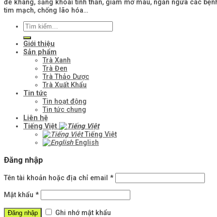
đề kháng, sảng khoái tinh thần, giảm mỡ máu, ngăn ngừa các bện
tim mạch, chống lão hóa…
Giới thiệu
Sản phẩm
Trà Xanh
Trà Đen
Trà Thảo Dược
Trà Xuất Khẩu
Tin tức
Tin hoạt động
Tin tức chung
Liên hệ
Tiếng Việt
Tiếng Việt
English
Đăng nhập
Tên tài khoản hoặc địa chỉ email
*
Mật khẩu
*
Ghi nhớ mật khẩu
Đăng nhập