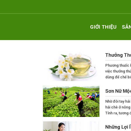
Skip
to
content
GIỚI THIỆU
SẢ
Thưởng Thứ
Phương thuốc k
việc thưởng th
dùng để chế biế
Sơn Nữ Mộc
Nhờ đôi tay há
hái chè ở nông
Tính ra, tương
Những Lợi 