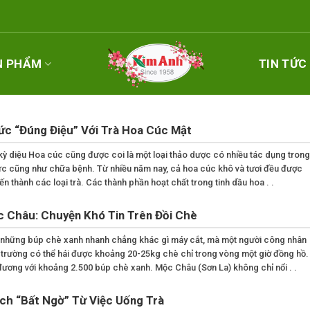
N PHẨM
TIN TỨC
c “Đúng Điệu” Với Trà Hoa Cúc Mật
ỳ diệu Hoa cúc cũng được coi là một loại thảo dược có nhiều tác dụng trong
ức cũng như chữa bệnh. Từ nhiều năm nay, cả hoa cúc khô và tươi đều được
n thành các loại trà. Các thành phần hoạt chất trong tinh dầu hoa . .
 Châu: Chuyện Khó Tin Trên Đồi Chè
i những búp chè xanh nhanh chẳng khác gì máy cắt, mà một người công nhân
 trường có thể hái được khoảng 20-25kg chè chỉ trong vòng một giờ đồng hồ.
 đương với khoảng 2.500 búp chè xanh. Mộc Châu (Sơn La) không chỉ nổi . .
Ích “Bất Ngờ” Từ Việc Uống Trà